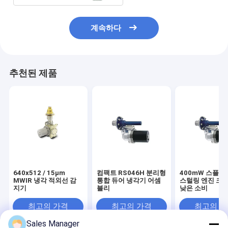
계속하다
추천된 제품
640x512 / 15μm
컴팩트 RS046H 분리형
400mW 스플릿
MWIR 냉각 적외선 감
통합 듀어 냉각기 어셈
스털링 엔진 크
지기
블리
낮은 소비
최고의 가격
최고의 가격
최고의 
Sales Manager