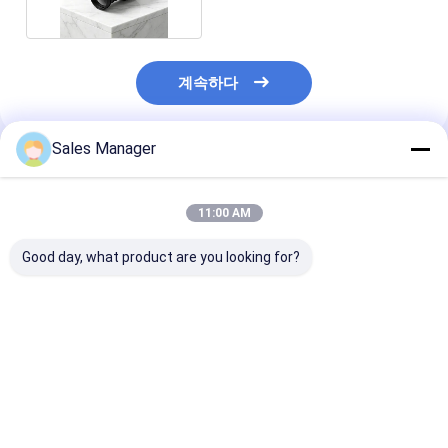
계속하다
Sales Manager
추천된 제품
11:00 AM
Good day, what product are you looking for?
셔터 없는 작동을 위한
640x512 해상도 냉각
동물 관찰을 위
640x512 해상도 및
되지 않은 열 카메라 코
640x512 해상도
12μm 픽셀 피치를 갖춘
어, 셔터리스 디자인과
픽셀 피치 비냉각
비냉각식 열화상 카메라
야외 동물 관찰을 위한
화상 카메라 모
모듈
12μm 픽셀 피치
최고의 가격
최고의 가격
최고의 