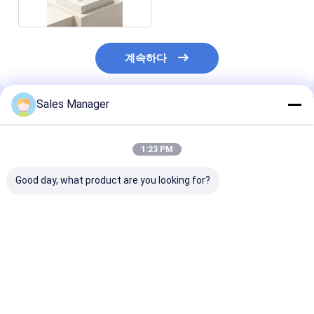
계속하다
Sales Manager
추천된 제품
1:23 PM
Good day, what product are you looking for?
냉각되지 않은 마이크로
메가픽셀 1280x1024
640x512 해상도
볼로미터 열 카메라 코
해상도 12μm 픽셀 크기
픽셀 크기 LWIR
어, 1280×1024 해상도
무냉각식 LWIR 열화상
코어 ≤25mK N
및 12μm 픽셀 피치
카메라 코어(셔터리스
통해 명확한 열 
작동 포함)
촬영
최고의 가격
최고의 가격
최고의 